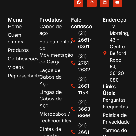
Menu
Produtos
Fale
Endereço
conosco
Home
Cabos de
Tv.
aço
(21)
Morsing,
Quem
2661-
43 -
somos
Equipamentos
6361
Centro
de
Produtos
Belford
Movimentação
(21)
Certificações
Roxo -
de Carga
2761-
RJ,
Vídeos
2632
Laços de
26120-
Representantes
Cabos de
(21)
080
Aço
2661-
Links
Lingas de
1158
Úteis
Cabos de
Perguntas
(21)
Aço
Frequentes
3663-
Microcabos /
Política de
6666
Technocables
Privacidade
(21)
Cintas de
Termos de
2661-
Poliéster